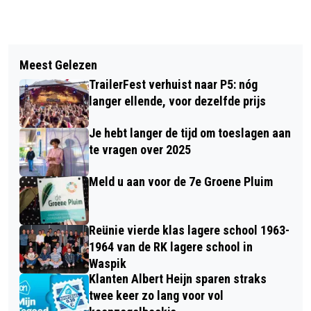
Vorig artikel
Volgend artikel
GEMEENTEN WERKEN MET
Meest Gelezen
POLITIE WAARSCHUWT MET
WATERSCHAP AAN GEZONDE
TrailerFest verhuist naar P5: nóg
NEPWEBSITE VOOR TICKETFRAUDE
WATERKWALITEIT
langer ellende, voor dezelfde prijs
Je hebt langer de tijd om toeslagen aan
te vragen over 2025
Meld u aan voor de 7e Groene Pluim
Reünie vierde klas lagere school 1963-
1964 van de RK lagere school in
Waspik
Klanten Albert Heijn sparen straks
twee keer zo lang voor vol