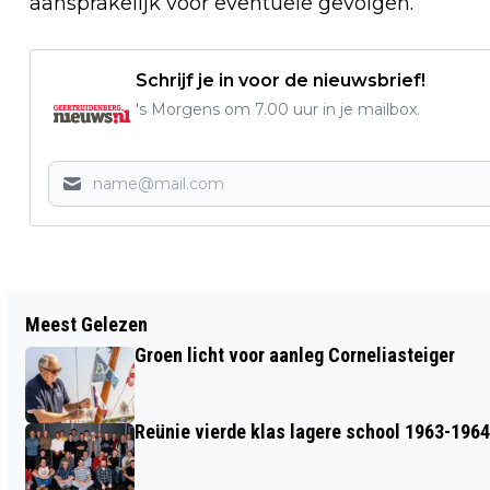
aansprakelijk voor eventuele gevolgen.
Schrijf je in voor de nieuwsbrief!
's Morgens om 7.00 uur in je mailbox.
Vorig artikel
Meest Gelezen
EEN GEZONDE GEEST, EEN GEZOND
Groen licht voor aanleg Corneliasteiger
LICHAAM
Reünie vierde klas lagere school 1963-1964