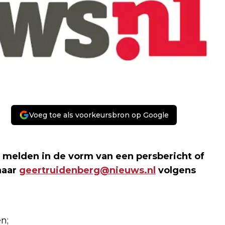
Voeg toe als voorkeursbron op Google
e melden in de vorm van een persbericht of
naar
geertruidenberg@nieuws.nl
volgens
n;