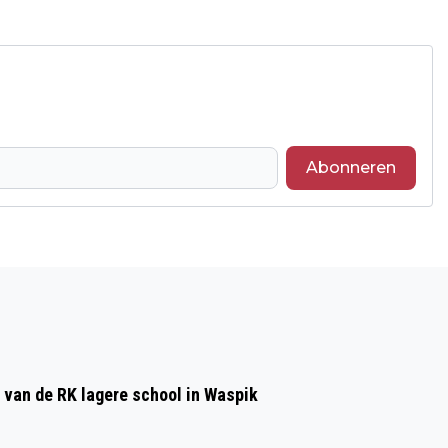
Abonneren
Volgend artikel
RUIM 37.000 BEZOEKERS OP DE EERSTE
CAMPINA OPEN BOERDERIJDAG VAN
2025
 van de RK lagere school in Waspik