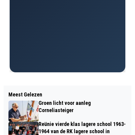
Meest Gelezen
Groen licht voor aanleg
Corneliasteiger
Reünie vierde klas lagere school 1963-
1964 van de RK lagere school in