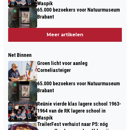
Waspik
65.000 bezoekers voor Natuurmuseum
Brabant
Meer artikelen
Net Binnen
Groen licht voor aanleg
Corneliasteiger
65.000 bezoekers voor Natuurmuseum
Brabant
Reünie vierde klas lagere school 1963-
1964 van de RK lagere school in
Waspik
TrailerFest verhuist naar P5: nóg