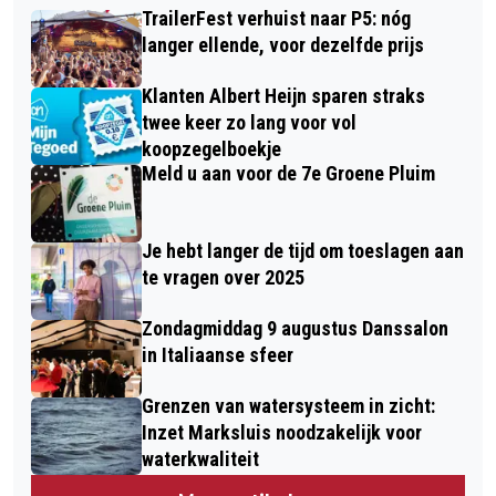
TrailerFest verhuist naar P5: nóg
langer ellende, voor dezelfde prijs
Klanten Albert Heijn sparen straks
twee keer zo lang voor vol
koopzegelboekje
Meld u aan voor de 7e Groene Pluim
Je hebt langer de tijd om toeslagen aan
te vragen over 2025
Zondagmiddag 9 augustus Danssalon
in Italiaanse sfeer
Grenzen van watersysteem in zicht:
Inzet Marksluis noodzakelijk voor
waterkwaliteit