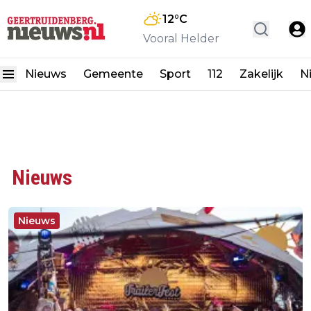
12
°C
Vooral Helder
Nieuws
Gemeente
Sport
112
Zakelijk
N
Nieuws
Nieuws