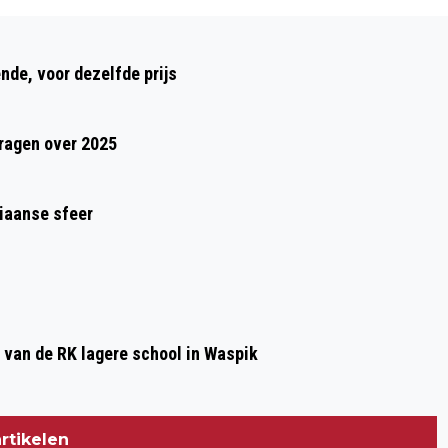
Volgend artikel
BLIJVEN BEDRIJVEN IN BRABANT
ende, voor dezelfde prijs
DRAAIEN IN EEN NOODSITUATIE?
vragen over 2025
iaanse sfeer
 van de RK lagere school in Waspik
rtikelen