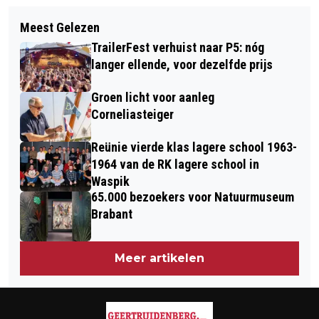
Volgend artikel
JE KIND ZIT VAST EN JIJ KIJKT TOE:
Meest Gelezen
PONTJESDAGEN IN HET
‘HET IS GEEN LUIHEID, HET IS
TrailerFest verhuist naar P5: nóg
PINKSTERWEEKEND
KORTSLUITING’
langer ellende, voor dezelfde prijs
Groen licht voor aanleg
Corneliasteiger
Reünie vierde klas lagere school 1963-
1964 van de RK lagere school in
Waspik
65.000 bezoekers voor Natuurmuseum
Brabant
Meer artikelen