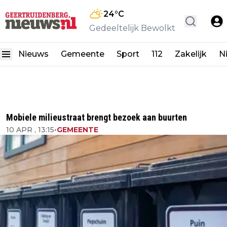
24
°C
Gedeeltelijk Bewolkt
Nieuws
Gemeente
Sport
112
Zakelijk
N
Mobiele milieustraat brengt bezoek aan buurten
10 APR , 13:15
•
GEMEENTE