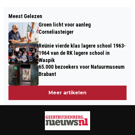
Vorig artikel
Volgend artikel
AFSLUITINGEN IN APRIL A27 EN A59
Meest Gelezen
NIEUWE VERKEERSSITUATIE BIJ
Groen licht voor aanleg
KNOOPPUNT HOOIPOLDER VANAF
Corneliasteiger
MAANDAG
Reünie vierde klas lagere school 1963-
1964 van de RK lagere school in
Waspik
65.000 bezoekers voor Natuurmuseum
Brabant
Meer artikelen