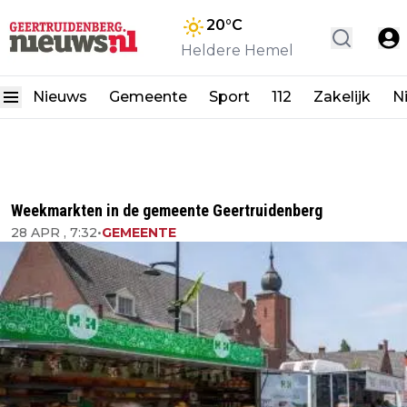
20
°C
Heldere Hemel
Nieuws
Gemeente
Sport
112
Zakelijk
N
Weekmarkten in de gemeente Geertruidenberg
28 APR , 7:32
•
GEMEENTE