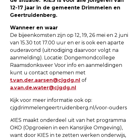
de situatie. KIES is voor alle jongeren van
12-17 jaar in de gemeente Drimmelen en
Geertruidenberg.
Wanneer en waar
De bijeenkomsten zijn op 12, 19, 26 mei en 2 juni
van 15.30 tot 17.00 uur en er is ook een aparte
ouderavond (uitnodiging daarvoor volgt na
aanmelding). Locatie: Dongemondcollege
Raamsdonksveer Voor info en aanmeldingen
kunt u contact opnemen met
t.van.der.aarsen@cjgdg.nl
of
a.van.de.water@cjgdg.nl
Kijk voor meer informatie ook op:
cjgdrimmelengeertruidenberg.nl/voor-ouders
K
IES maakt onderdeel uit van het programma
OKO (Opgroeien in een Kansrijke Omgeving),
want door KIES in te zetten werken onderwijs,