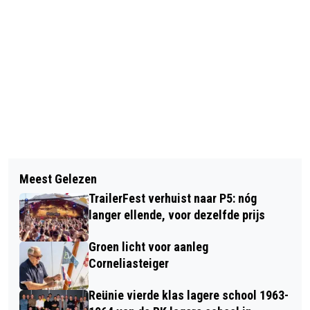
Vorig artikel
Volgend artikel
SUCCESVOL 4E BARONIE JUDO KATA
Meest Gelezen
BEZOEK DE LANGSTRAAT LANCEERT
TOERNOOI BIJ ARASHI
TrailerFest verhuist naar P5: nóg
UNIEKE TRAVELGUIDE: STEL
langer ellende, voor dezelfde prijs
EENVOUDIG JE PERFECTE UITSTAP
Groen licht voor aanleg
SAMEN
Corneliasteiger
Reünie vierde klas lagere school 1963-