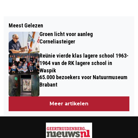
Vorig artikel
Volgend artikel
ADVIES VERKENNER VOOR VERVOLG
Meest Gelezen
PROVINCIE MOET LOKALE
FORMATIEPROCES
Groen licht voor aanleg
INITIATIEVEN IN DORPEN BETER
GEERTRUIDENBERG:
Corneliasteiger
ONDERSTEUNEN
GEMEENTEBELANGEN, LOKAAL+ EN
Reünie vierde klas lagere school 1963-
MORGEN!
1964 van de RK lagere school in
Waspik
65.000 bezoekers voor Natuurmuseum
Brabant
Meer artikelen