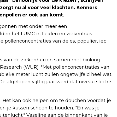
aar "behoorlijk voor de kiezen", schrijven
orgt nu al voor veel klachten. Kenners
enpollen er ook aan komt.
g begonnen met onder meer een
elden het LUMC in Leiden en ziekenhuis
 pollenconcentraties van de es, populier, iep
erts van de ziekenhuizen samen met bioloog
 Research (WUR). "Met pollenconcentraties van
bieke meter lucht zullen ongetwijfeld heel wat
 afgelopen vijftig jaar werd dat niveau slechts
n. Het kan ook helpen om te douchen voordat je
 en je kussen schoon te houden. "En was je
uitenlucht." Vaseline aan de binnenkant van je