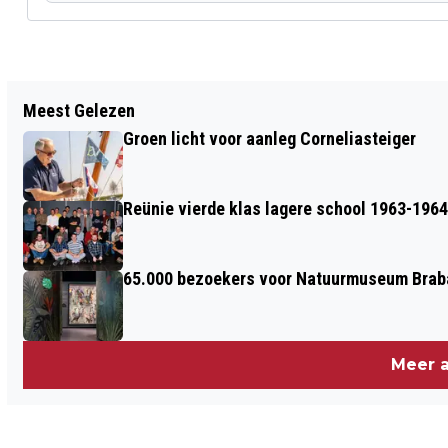
Vorig artikel
Meest Gelezen
GEZELLIGE DRUKTE EN SPORTIEVE
Groen licht voor aanleg Corneliasteiger
STRIJD BIJ PAASBRUNCH TOERNOOI ’T
VEER
Reünie vierde klas lagere school 1963-1964
65.000 bezoekers voor Natuurmuseum Brab
Meer a