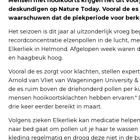
Mensen met hooikoorts krijgen het dit voorj
deskundigen op Nature Today. Vooral de es z
waarschuwen dat de piekperiode voor berk
Het seizoen is dit jaar al uitzonderlijk vroe
recordconcentratie elzenpollen in de lucht, m
Elkerliek in Helmond. Afgelopen week waren de
en haagbeuk hoog.
Vooral de es zorgt voor klachten, stellen exp
Arnold van Vliet van Wageningen University &
de es ruim boven de driehonderd pollen per ku
mensen hooikoortsklachten hebben ervaren." De
drie keer eerder bereikt in maart.
Volgens zieken Elkerliek kan medicatie helpe
naar bed gaat om pollen uit je haar te wassen
kleding regelmatig en droog deze niet in de b