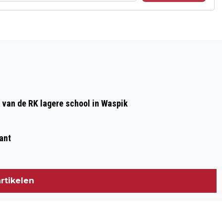
Volgend artikel
KING CRUISE IS TERUG, EN HOE
 van de RK lagere school in Waspik
ant
rtikelen