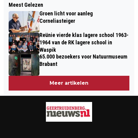
CABARET IN DE SCHELLEBOOM
Meest Gelezen
VOORTGANG VERKOOPPROCES
Groen licht voor aanleg
HERMENZEIL
Corneliasteiger
Reünie vierde klas lagere school 1963-
1964 van de RK lagere school in
Waspik
65.000 bezoekers voor Natuurmuseum
Brabant
Meer artikelen