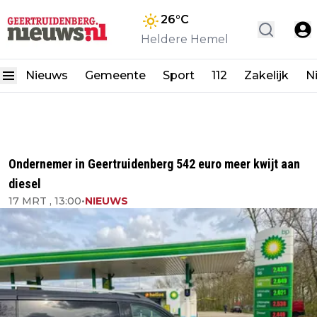
26
°C
Heldere Hemel
Nieuws
Gemeente
Sport
112
Zakelijk
N
Ondernemer in Geertruidenberg 542 euro meer kwijt aan
diesel
17 MRT , 13:00
•
NIEUWS