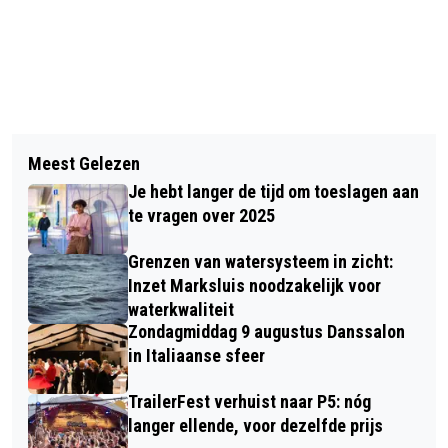
Vorig artikel
Volgend artikel
TWEE MANNEN AANGEHOUDEN VOOR
Meest Gelezen
ZES ORGANISATIES NOORD-BRABANT
BANKFRAUDE IN RAAMSDONKSVEER
Je hebt langer de tijd om toeslagen aan
MAKEN KANS OP APPELTJE VAN
te vragen over 2025
ORANJE
Grenzen van watersysteem in zicht:
Inzet Marksluis noodzakelijk voor
waterkwaliteit
Zondagmiddag 9 augustus Danssalon
in Italiaanse sfeer
TrailerFest verhuist naar P5: nóg
langer ellende, voor dezelfde prijs