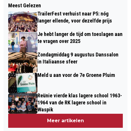
BIJZONDER FUSION
Meest Gelezen
BRABANTSE WERKVLOER OPVALLEND
THEATERCONCERT IN DE
TrailerFest verhuist naar P5: nóg
OPEN OVER SALARIS: RUIM TWEE
SCHELLEBOOM
langer ellende, voor dezelfde prijs
DERDE WEET WAT COLLEGA VERDIENT
Je hebt langer de tijd om toeslagen aan
te vragen over 2025
Zondagmiddag 9 augustus Danssalon
in Italiaanse sfeer
Meld u aan voor de 7e Groene Pluim
Reünie vierde klas lagere school 1963-
1964 van de RK lagere school in
Waspik
Meer artikelen