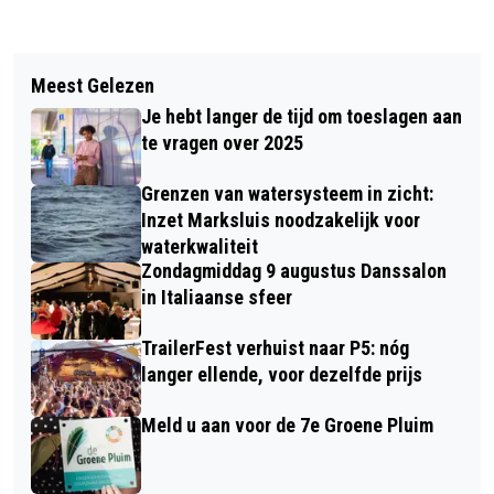
Vorig artikel
Volgend artikel
NA ZES JAAR KIEST EXPEDITIE
Meest Gelezen
JDB ’T VEER 1 TOONT VEERKRACHT
BREDA VOOR NIEUWE OPZET:
Je hebt langer de tijd om toeslagen aan
TEGEN KAMPIOEN BRÉ-DA BOULES 1
WANDELEN IN ZOMER EN HERFST
te vragen over 2025
Grenzen van watersysteem in zicht:
Inzet Marksluis noodzakelijk voor
waterkwaliteit
Zondagmiddag 9 augustus Danssalon
in Italiaanse sfeer
TrailerFest verhuist naar P5: nóg
langer ellende, voor dezelfde prijs
Meld u aan voor de 7e Groene Pluim