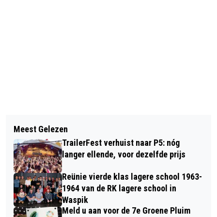
Vorig artikel
Volgend artikel
VOORTGANG FORMATIEPROCES
Meest Gelezen
EERSTE ONTTREKKINGSVERBODEN IN
GEERTRUIDENBERG
TrailerFest verhuist naar P5: nóg
MIDDEN- EN WEST-BRABANT
langer ellende, voor dezelfde prijs
Reünie vierde klas lagere school 1963-
1964 van de RK lagere school in
Waspik
Meld u aan voor de 7e Groene Pluim