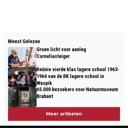
Vorig artikel
Volgend artikel
NATIONALE DOORTRAPDAGEN VOOR
Meest Gelezen
COLLECTANTEN GEZOCHT IN
OUDEREN OP MAANDAG 18 MEI VAN
Groen licht voor aanleg
GEERTRUIDENBERG VOOR HET
START
Corneliasteiger
SPIERFONDS
Reünie vierde klas lagere school 1963-
1964 van de RK lagere school in
Waspik
65.000 bezoekers voor Natuurmuseum
Brabant
Meer artikelen