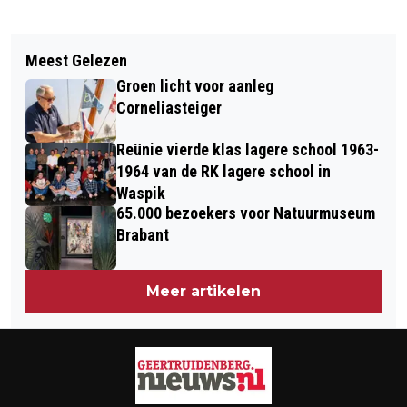
Vorig artikel
Volgend artikel
DE BUURTSPORTCOACH KOMT NAAR
Meest Gelezen
CONTROLE VEILIGHEID EN KWALITEIT
U TOE
Groen licht voor aanleg
ZWEMZONES IN BRABANT
Corneliasteiger
Reünie vierde klas lagere school 1963-
1964 van de RK lagere school in
Waspik
65.000 bezoekers voor Natuurmuseum
Brabant
Meer artikelen