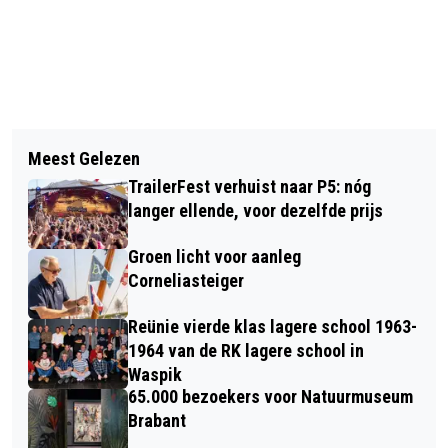
Vorig artikel
Volgend artikel
REPAIR CAFÉ ZATERDAG 16 MEI
Meest Gelezen
JEU DE BOULES VERENIGING ’T VEER
TrailerFest verhuist naar P5: nóg
1 BOEKT KNAPPE 4-2 ZEGE IN BREDA
langer ellende, voor dezelfde prijs
Groen licht voor aanleg
Corneliasteiger
Reünie vierde klas lagere school 1963-
1964 van de RK lagere school in
Waspik
65.000 bezoekers voor Natuurmuseum
Brabant