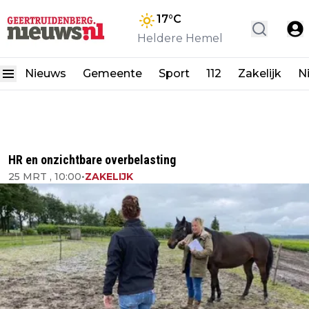
17
°C
Heldere Hemel
Nieuws
Gemeente
Sport
112
Zakelijk
N
HR en onzichtbare overbelasting
25 MRT , 10:00
•
ZAKELIJK