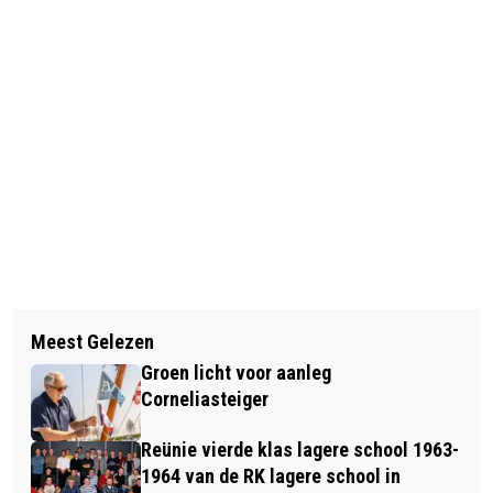
Vorig artikel
Volgend artikel
EUROPA KINDERHULP ZOEKT
Meest Gelezen
FC RIGHT-OH OVERTUIGT MET 3-0
VAKANTIEGEZINNEN IN BRABANT
Groen licht voor aanleg
ZEGE OP WDS’19
Corneliasteiger
Reünie vierde klas lagere school 1963-
1964 van de RK lagere school in