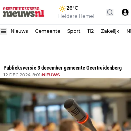
26
°C
Heldere Hemel
Nieuws
Gemeente
Sport
112
Zakelijk
N
Publieksversie 3 december gemeente Geertruidenberg
12 DEC 2024, 8:01
•
NIEUWS