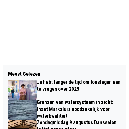
Vorig artikel
Volgend artikel
PUBLIEKSVERSIE 3 DECEMBER
Meest Gelezen
AMPHIA SLUIT CONTRACTEN MET
GEMEENTE GEERTRUIDENBERG
Je hebt langer de tijd om toeslagen aan
ALLE ZORGVERZEKERAARS VOOR
te vragen over 2025
2025
Grenzen van watersysteem in zicht:
Inzet Marksluis noodzakelijk voor
waterkwaliteit
Zondagmiddag 9 augustus Danssalon