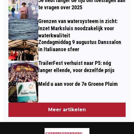
Je hebt langer de tijd om toeslagen aan
VACCINATIES KOSTEN BIJ GGD
te vragen over 2025
ELDERS € 136 MEER
Grenzen van watersysteem in zicht:
Inzet Marksluis noodzakelijk voor
waterkwaliteit
Zondagmiddag 9 augustus Danssalon
in Italiaanse sfeer
TrailerFest verhuist naar P5: nóg
langer ellende, voor dezelfde prijs
Meld u aan voor de 7e Groene Pluim
Meer artikelen