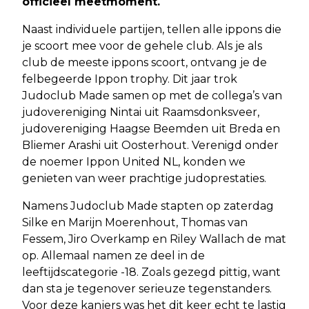
officieel meetmoment.
Naast individuele partijen, tellen alle ippons die
je scoort mee voor de gehele club. Als je als
club de meeste ippons scoort, ontvang je de
felbegeerde Ippon trophy. Dit jaar trok
Judoclub Made samen op met de collega’s van
judovereniging Nintai uit Raamsdonksveer,
judovereniging Haagse Beemden uit Breda en
Bliemer Arashi uit Oosterhout. Verenigd onder
de noemer Ippon United NL, konden we
genieten van weer prachtige judoprestaties.
Namens Judoclub Made stapten op zaterdag
Silke en Marijn Moerenhout, Thomas van
Fessem, Jiro Overkamp en Riley Wallach de mat
op. Allemaal namen ze deel in de
leeftijdscategorie -18. Zoals gezegd pittig, want
dan sta je tegenover serieuze tegenstanders.
Voor deze kanjers was het dit keer echt te lastig