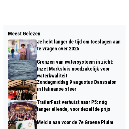
Vorig artikel
Volgend artikel
DE PONTJESDAGEN KEREN TERUG OP
Meest Gelezen
BRILARMOEDE: TOT WEL 6,8% VAN DE
22, 23 EN 24 MEI
Je hebt langer de tijd om toeslagen aan
NOORD-BRABANTSE 65-PLUSSERS
te vragen over 2025
ZIET SLECHT ONDANKS BRIL OF
Grenzen van watersysteem in zicht:
LENZEN
Inzet Marksluis noodzakelijk voor
waterkwaliteit
Zondagmiddag 9 augustus Danssalon
in Italiaanse sfeer
TrailerFest verhuist naar P5: nóg
langer ellende, voor dezelfde prijs
Meld u aan voor de 7e Groene Pluim